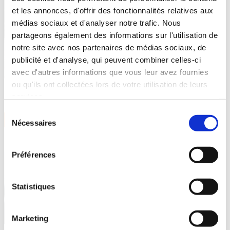
et les annonces, d'offrir des fonctionnalités relatives aux
médias sociaux et d'analyser notre trafic. Nous
partageons également des informations sur l'utilisation de
notre site avec nos partenaires de médias sociaux, de
publicité et d'analyse, qui peuvent combiner celles-ci
avec d'autres informations que vous leur avez fournies
ou qu'ils ont collectées lors de votre utilisation de leurs
services.
Maintenance des conteneurs enterrés
Sélection
VOIR PLUS
Nécessaires
du
consentement
Préférences
Statistiques
Marketing