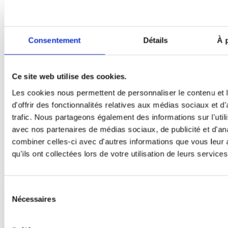
inférieur
Hauteur
660 mm
330 mm
Consentement
Détails
À 
Orifice pour
240 x 13
-
Ce site web utilise des cookies.
résidus
mm
Les cookies nous permettent de personnaliser le contenu et
d'offrir des fonctionnalités relatives aux médias sociaux et d
Sacs
Máx. 60
-
trafic. Nous partageons également des informations sur l'utili
disponibles
uds.
avec nos partenaires de médias sociaux, de publicité et d'an
combiner celles-ci avec d'autres informations que vous leur 
qu'ils ont collectées lors de votre utilisation de leurs services
Sélection
Nécessaires
du
consentement