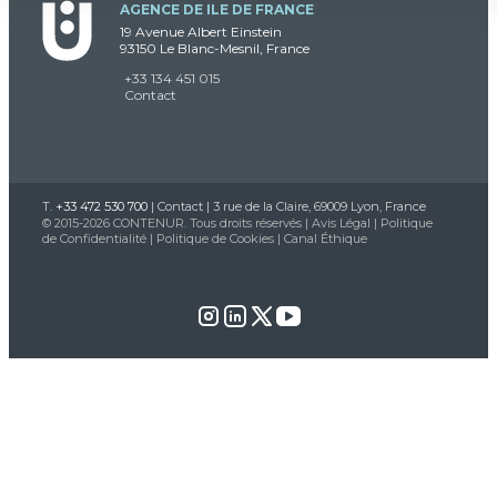
AGENCE DE ILE DE FRANCE
19 Avenue Albert Einstein
93150 Le Blanc-Mesnil, France
+33 134 451 015
Contact
T.
+33 472 530 700
|
Contact
| 3 rue de la Claire, 69009 Lyon, France
© 2015-2026 CONTENUR. Tous droits réservés |
Avis Légal
|
Politique
de Confidentialité
|
Politique de Cookies
|
Canal Éthique