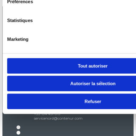
Préférences
Statistiques
Marketing
SIÈGE SOCIAL
CONTENUR FRANCE
3 rue de la Claire
69009 Lyon, France
+33 472 530 700
Tout autoriser
Contact
Autoriser la sélection
AGENCE DE SERVICES
AGENCE DE CAEN
Refuser
2 rue des Carriers
14123 Ifs, France
+33 134 451 015
servicenord@contenur.com