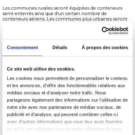
Les communes rurales seront équipées de conteneurs
semi-enterrés ainsi que d'un certain nombre de
conteneurs aériens. Les communes plus urbaines seront
équipées de conteneurs enterrés, semi-enterrés et aériens,
selon les secteurs.
L'installation de ces nouveaux systèmes présente plusieurs
avantages : d'une part, ces conteneurs sont plus
Consentement
Détails
À propos des cookies
hygiéniques et dégagent moins d'odeurs, ce qui ralentit le
processus de décomposition des déchets, surtout en été,
et d'autre part, ils offrent un large éventail de possibilités
de personnalisation grâce à des accessoires. Autre
Ce site web utilise des cookies.
avantage, les zones de collecte sont 100 % accessibles car
elles sont adaptées aux personnes à mobilité réduite
Les cookies nous permettent de personnaliser le contenu
(PMR).
et les annonces, d'offrir des fonctionnalités relatives aux
Les consignes de tri des déchets restent inchangées, jaune
médias sociaux et d'analyser notre trafic. Nous
pour le recyclage des emballages, noir pour les autres
partageons également des informations sur l'utilisation de
déchets et vert pour la collecte du verre.
notre site avec nos partenaires de médias sociaux, de
La mise en service des conteneurs enterrés, semi-enterrés
publicité et d'analyse, qui peuvent combiner celles-ci
et aériens est prévue pour l'automne 2024.
avec d'autres informations que vous leur avez fournies
CONTENUR est fier d’accompagner le SMCD dans son
ou qu'ils ont collectées lors de votre utilisation de leurs
nouveau schéma de collecte.